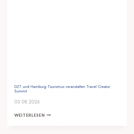
E
I
N
D
U
S
T
R
I
E
Z
U
M
A
DZT und Hamburg Tourismus veranstalten Travel Creator
Summit
D
V
03.08.2026
I
S
D
WEITERLESEN
O
Z
R
T
Y
U