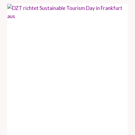
B
N
O
D
A
H
R
A
D
M
M
B
E
U
E
R
T
G
I
T
N
O
G
U
N
R
A
I
C
S
H
M
L
U
I
S
N
V
D
E
A
R
U