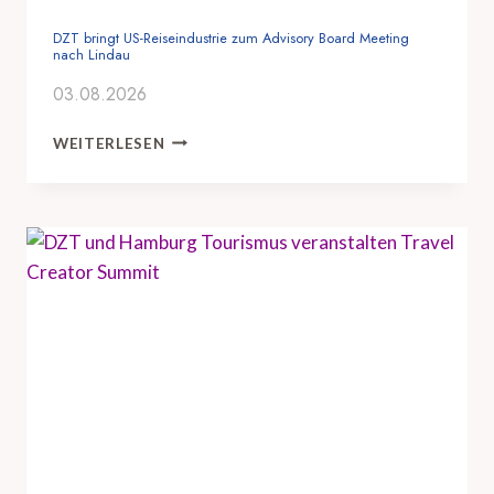
DZT bringt US-Reiseindustrie zum Advisory Board Meeting
nach Lindau
03.08.2026
D
WEITERLESEN
Z
T
B
R
I
N
G
T
U
S
-
R
E
I
S