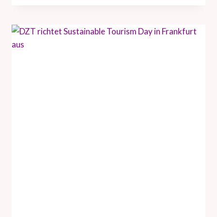
T
U
N
D
H
A
M
B
U
R
G
T
O
U
R
I
S
M
U
S
V