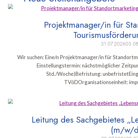
Projektmanager/in für St
Tourismusförder
31.07.2026
03.0
Wir suchen: Eine/n Projektmanager/in für Standort
Einstellungstermin: nächstmöglicher Zeitpun
Std./Woche)Befristung: unbefristetEin
TVöDOrganisationseinheit: imp
Leitung des Sachgebietes „L
(m/w/d