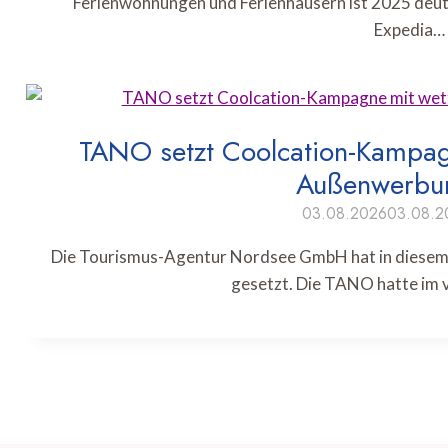
Ferienwohnungen und Ferienhäusern ist 2025 deut
Expedia…
TANO setzt Coolcation-Kampagn
Außenwerbun
03.08.2026
03.08.2
Die Tourismus-Agentur Nordsee GmbH hat in diesem
gesetzt. Die TANO hatte im