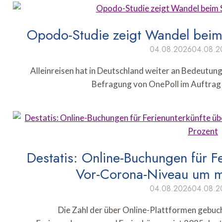
Opodo-Studie zeigt Wandel beim 
04.08.2026
04.08.2
Alleinreisen hat in Deutschland weiter an Bedeutung
Befragung von OnePoll im Auftra
Destatis: Online-Buchungen für Fe
Vor-Corona-Niveau um m
04.08.2026
04.08.2
Die Zahl der über Online-Plattformen gebu