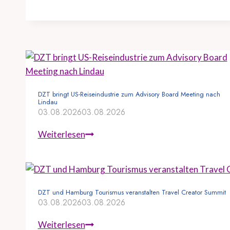
DZT bringt US-Reiseindustrie zum Advisory Board Meeting nach
Lindau
03.08.2026
03.08.2026
D
Weiterlesen
Z
T
b
r
DZT und Hamburg Tourismus veranstalten Travel Creator Summit
03.08.2026
03.08.2026
i
n
D
Weiterlesen