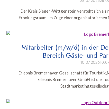
28.07.2026
28.0
Der Kreis Siegen-Wittgenstein versteht sich als 
Erholungsraum. Im Zuge einer organisatorischen
Mitarbeiter (m/w/d) in der De
Bereich Gäste- und P
10.07.2026
10.0
Erlebnis Bremerhaven Gesellschaft für Touristik
Erlebnis Bremerhaven GmbH ist die Tou
Stadtmarketinggesellscha