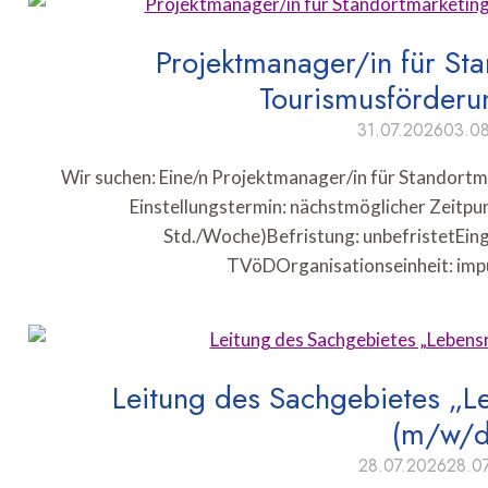
Projektmanager/in für St
Tourismusförder
31.07.2026
03.0
Wir suchen: Eine/n Projektmanager/in für Standort
Einstellungstermin: nächstmöglicher Zeitpun
Std./Woche)Befristung: unbefristetEin
TVöDOrganisationseinheit: imp
Leitung des Sachgebietes „L
(m/w/d
28.07.2026
28.0