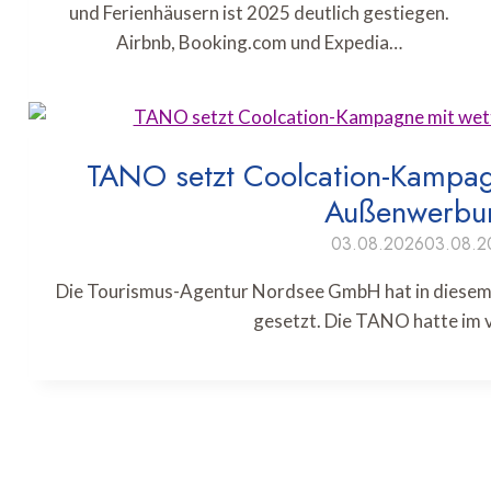
und Ferienhäusern ist 2025 deutlich gestiegen.
Airbnb, Booking.com und Expedia…
TANO setzt Coolcation-Kampagn
Außenwerbun
03.08.2026
03.08.2
Die Tourismus-Agentur Nordsee GmbH hat in diesem
gesetzt. Die TANO hatte im