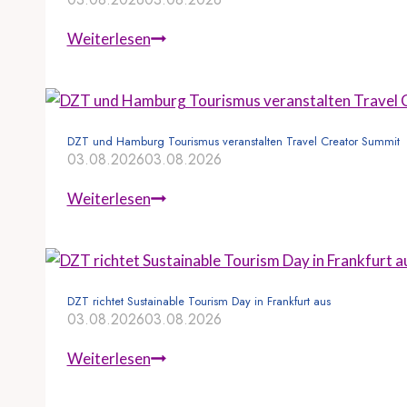
D
Weiterlesen
Z
T
b
r
DZT und Hamburg Tourismus veranstalten Travel Creator Summit
03.08.2026
03.08.2026
i
n
D
Weiterlesen
g
Z
t
T
U
u
S
n
DZT richtet Sustainable Tourism Day in Frankfurt aus
-
03.08.2026
03.08.2026
d
R
H
e
D
Weiterlesen
a
i
Z
m
s
T