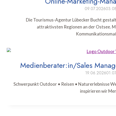
Online-Marketing-Manag
09.07.2026
03.0
Die Tourismus-Agentur Lübecker Bucht gestalte
attraktivsten Regionen an der Ostsee. Mi
Kommunikationsm
Medienberater:in/Sales Manage
19.06.2026
01.0
Schwerpunkt Outdoor • Reisen • Naturerlebnisse Wer 
inspirieren wir M