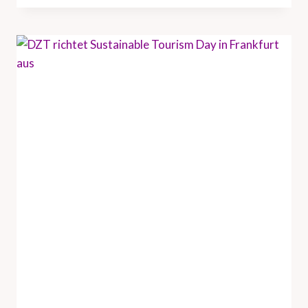
T
U
N
D
H
A
M
B
U
R
G
T
O
U
R
I
S
M
U
S
V