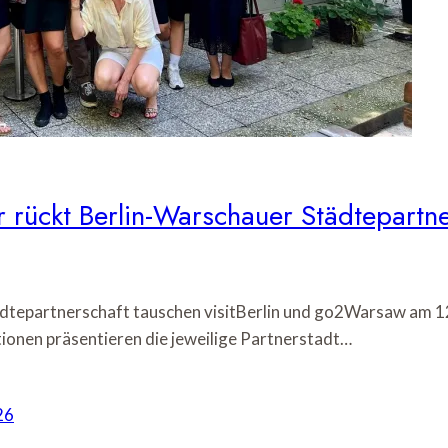
 rückt Berlin-Warschauer Städtepartne
dtepartnerschaft tauschen visitBerlin und go2Warsaw am 12
ionen präsentieren die jeweilige Partnerstadt…