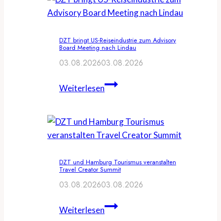
DZT bringt US-Reiseindustrie zum Advisory
Board Meeting nach Lindau
03.08.2026
03.08.2026
DZT
Weiterlesen
bringt
US-
Reiseindustrie
zum
Advisory
DZT und Hamburg Tourismus veranstalten
Board
Travel Creator Summit
Meeting
03.08.2026
03.08.2026
nach
Lindau
DZT
Weiterlesen
und