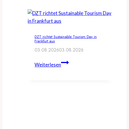
Hamburg
Tourismus
veranstalten
Travel
DZT richtet Sustainable Tourism Day in
Creator
Frankfurt aus
Summit
03.08.2026
03.08.2026
DZT
Weiterlesen
richtet
Sustainable
Tourism
Day
in
Frankfurt
aus