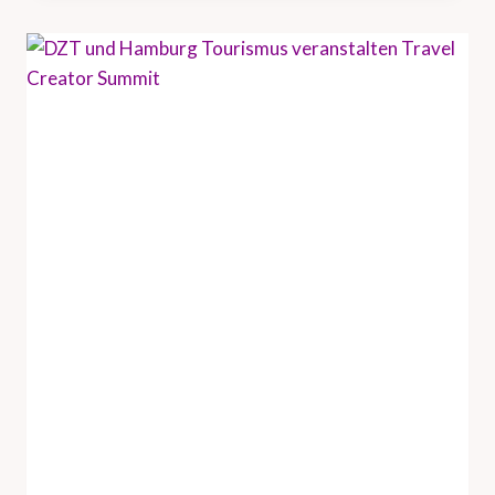
B
R
I
N
G
T
U
S
-
R
E
I
S
E
I
N
D
U
S
T
R