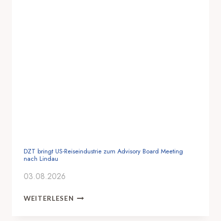
DZT bringt US-Reiseindustrie zum Advisory Board Meeting
nach Lindau
03.08.2026
D
WEITERLESEN
Z
T