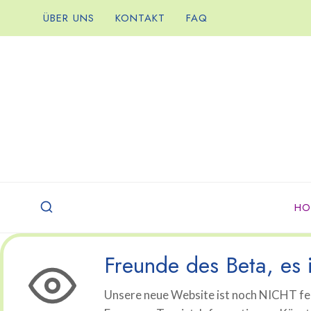
Zum
ÜBER UNS
KONTAKT
FAQ
Inhalt
springen
HO
Freunde des Beta, es i
Unsere neue Website ist noch NICHT fer