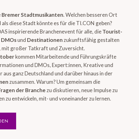
e
Bremer Stadtmusikanten
. Welchen besseren Ort
 als diese Stadt könnte es für die TI.CON geben?
DAS inspirierende Branchenevent für alle, die
Tourist-
, DMOs
und
Destinationen
zukunftsfähig gestalten
 mit großer Tatkraft und Zuversicht.
ktober
kommen Mitarbeitende und Führungskräfte
ormationen und DMOs, Expert:innen, Kreative und
 aus ganz Deutschland und darüber hinaus in der
emen
zusammen. Warum? Um gemeinsam die
Fragen der Branche
zu diskutieren, neue Impulse zu
en zu entwickeln, mit- und voneinander zu lernen.
DEN