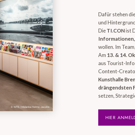
Dafür stehen di
und Hintergrund
Die
TI.CON
ist 
Informationen
wollen. Im Team,
Am
13. & 14. O
aus Tourist-Inf
Content-Creator
Kunsthalle Br
drängendsten 
setzen, Strategi
HIER ANMEL