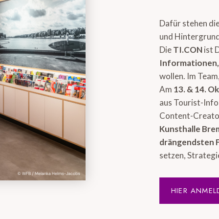
Dafür stehen di
und Hintergrund
Die
TI.CON
ist 
Informationen
wollen. Im Team,
Am
13. & 14. O
aus Tourist-Inf
Content-Creator
Kunsthalle Br
drängendsten 
setzen, Strategi
HIER ANMEL