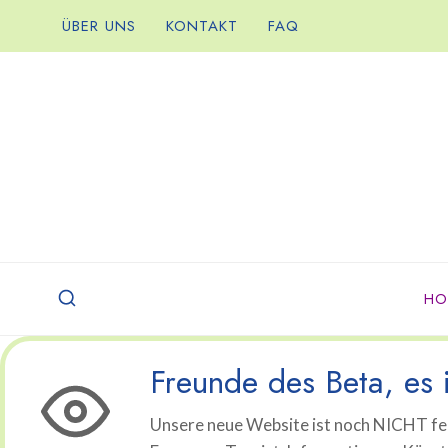
Zum
ÜBER UNS
KONTAKT
FAQ
Inhalt
springen
HO
Freunde des Beta, es i
Unsere neue Website ist noch NICHT fer