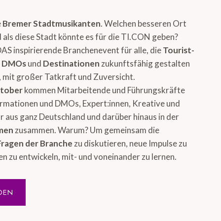
e
Bremer Stadtmusikanten
. Welchen besseren Ort
 als diese Stadt könnte es für die TI.CON geben?
DAS inspirierende Branchenevent für alle, die
Tourist-
, DMOs
und
Destinationen
zukunftsfähig gestalten
 mit großer Tatkraft und Zuversicht.
ktober
kommen Mitarbeitende und Führungskräfte
ormationen und DMOs, Expert:innen, Kreative und
 aus ganz Deutschland und darüber hinaus in der
emen
zusammen. Warum? Um gemeinsam die
Fragen der Branche
zu diskutieren, neue Impulse zu
en zu entwickeln, mit- und voneinander zu lernen.
DEN