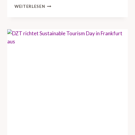
S
D
WEITERLESEN
O
Z
R
T
Y
U
B
N
O
D
A
H
R
A
D
M
M
B
E
U
E
R
T
G
I
T
N
O
G
U
N
R
A
I
C
S
H
M
L
U
I