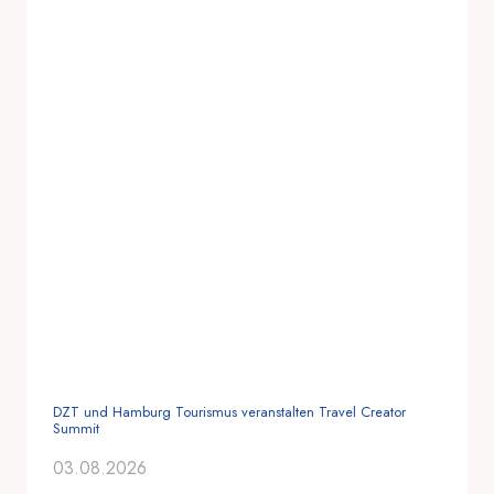
R
E
I
S
E
I
N
D
U
S
T
R
I
E
Z
U
M
A
DZT und Hamburg Tourismus veranstalten Travel Creator
Summit
D
V
03.08.2026
I