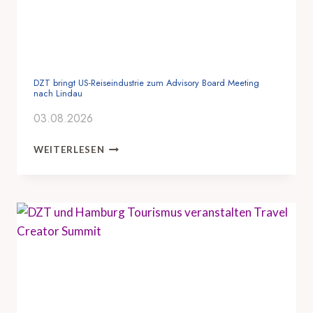
DZT bringt US-Reiseindustrie zum Advisory Board Meeting
nach Lindau
03.08.2026
D
WEITERLESEN
Z
T
B
R
I
N
G
T
U
S
-