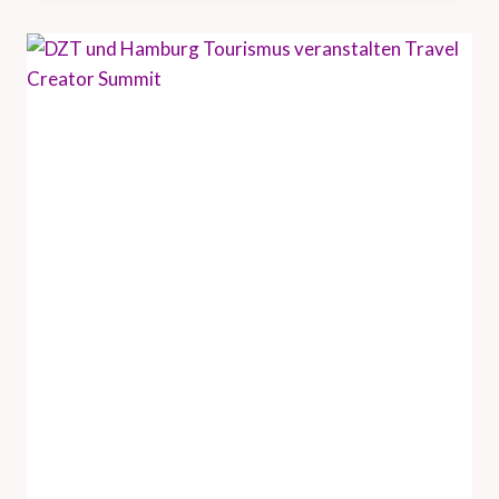
B
R
I
N
G
T
U
S
-
R
E
I
S
E
I
N
D
U
S
T
R