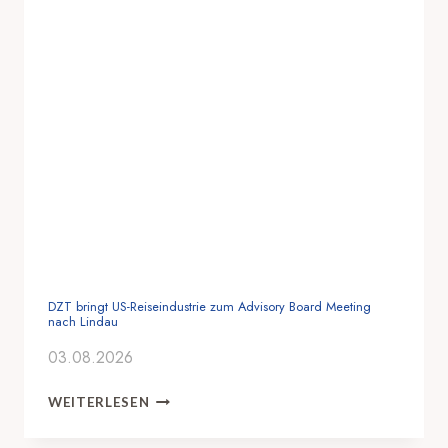
DZT bringt US-Reiseindustrie zum Advisory Board Meeting
nach Lindau
03.08.2026
D
WEITERLESEN
Z
T