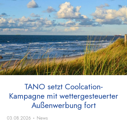
TANO setzt Coolcation-
Kampagne mit wettergesteuerter
Außenwerbung fort
03.08.2026
News