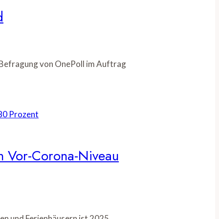
d
e Befragung von OnePoll im Auftrag
fen Vor-Corona-Niveau
en und Ferienhäusern ist 2025