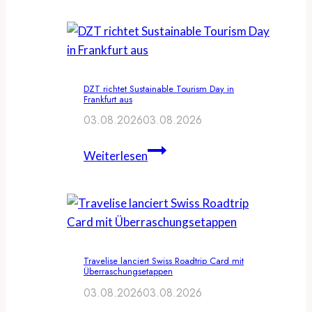
Hamburg
Tourismus
veranstalten
Travel
DZT richtet Sustainable Tourism Day in
Creator
Frankfurt aus
Summit
03.08.2026
03.08.2026
DZT
Weiterlesen
richtet
Sustainable
Tourism
Day
in
Travelise lanciert Swiss Roadtrip Card mit
Frankfurt
Überraschungsetappen
aus
03.08.2026
03.08.2026