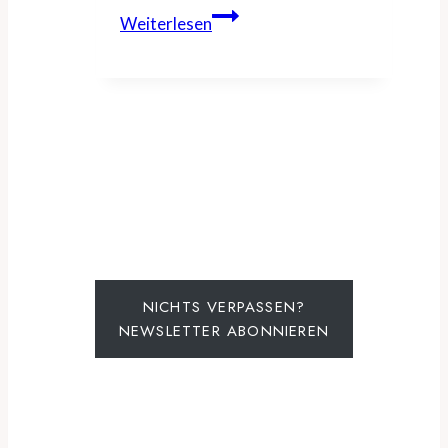
Travelise
Weiterlesen
lanciert
Swiss
Roadtrip
Card
mit
Überraschungsetappen
NICHTS VERPASSEN?
NEWSLETTER ABONNIEREN