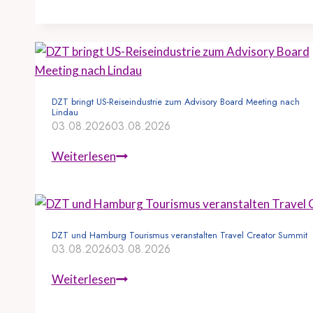
DZT bringt US-Reiseindustrie zum Advisory Board Meeting nach
Lindau
03.08.2026
03.08.2026
D
Weiterlesen
Z
T
b
r
DZT und Hamburg Tourismus veranstalten Travel Creator Summit
03.08.2026
03.08.2026
i
n
D
Weiterlesen
g
Z
t