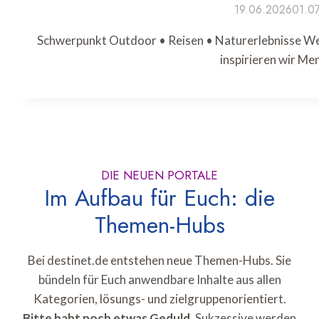
19.06.2026
01.0
Schwerpunkt Outdoor • Reisen • Naturerlebnisse Wer 
inspirieren wir M
DIE NEUEN PORTALE
Im Aufbau für Euch: die
Themen-Hubs
Bei destinet.de entstehen neue Themen-Hubs. Sie
bündeln für Euch anwendbare Inhalte aus allen
Kategorien, lösungs- und zielgruppenorientiert.
Bitte habt noch etwas Geduld.
Sukzessive werden