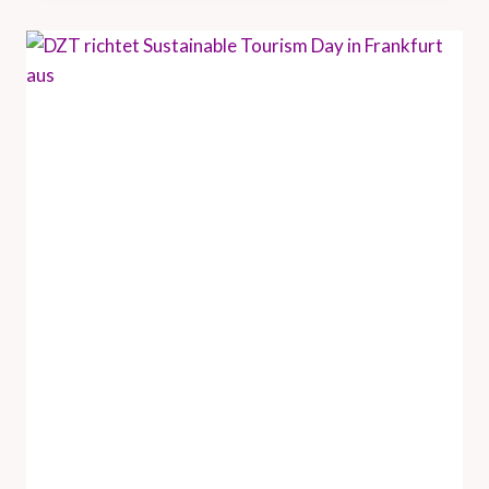
U
N
D
H
A
M
B
U
R
G
T
O
U
R
I
S
M
U
S
V
E