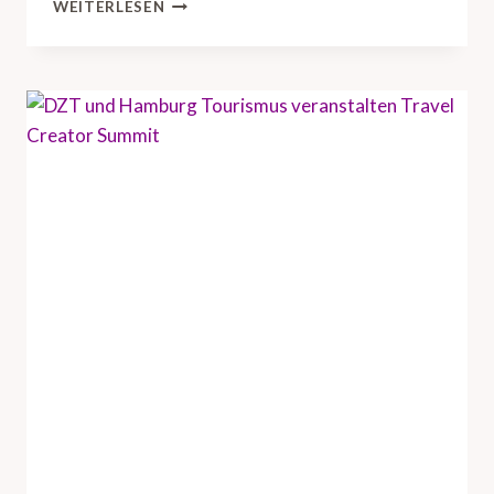
D
WEITERLESEN
Z
T
B
R
I
N
G
T
U
S
-
R
E
I
S
E
I
N
D
U
S