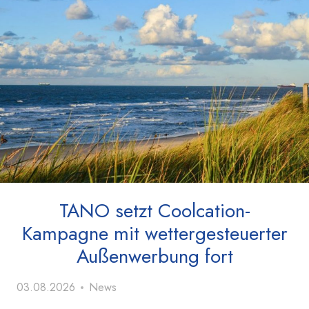
TANO setzt Coolcation-
Kampagne mit wettergesteuerter
Außenwerbung fort
03.08.2026
News