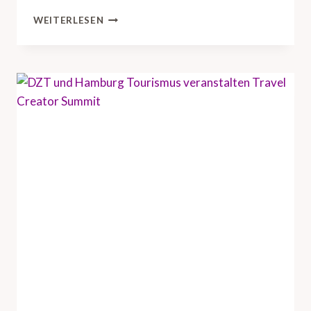
D
WEITERLESEN
Z
T
B
R
I
N
G
T
U
S
-
R
E
I
S
E
I
N
D
U