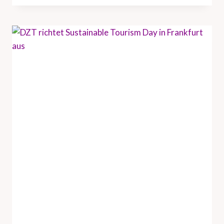
T
U
N
D
H
A
M
B
U
R
G
T
O
U
R
I
S
M
U
S
V