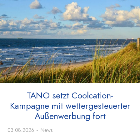
TANO setzt Coolcation-
Kampagne mit wettergesteuerter
Außenwerbung fort
03.08.2026
News