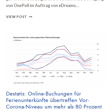
von OnePoll im Auftrag von eDreams…
OPODO-
VIEW POST
STUDIE
ZEIGT
WANDEL
BEIM
SOLO
TRAVEL
IN
DEUTSCHLAND
Destatis: Online-Buchungen für
Ferienunterkünfte übertreffen Vor-
Corona-Niveau um mehr als 80 Prozent