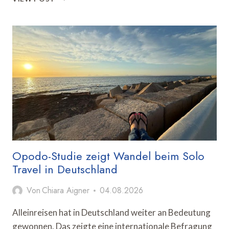
EQUALITY
LAB
DISKUTIERT
FAIRE
KARRIERECHANCEN
IN
DER
TOURISMUSBRANCHE
Opodo-Studie zeigt Wandel beim Solo
Travel in Deutschland
Von
Chiara Aigner
04.08.2026
Alleinreisen hat in Deutschland weiter an Bedeutung
gewonnen. Das zeigte eine internationale Befragung