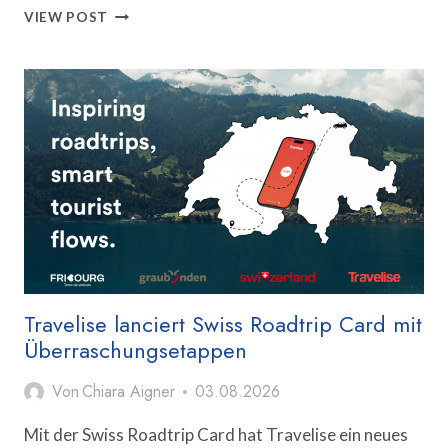
DZT
VIEW POST
RICHTET
SUSTAINABLE
TOURISM
DAY
IN
FRANKFURT
AUS
Travelise lanciert Swiss Roadtrip Card mit
Überraschungsetappen
Von
Chiara Aigner
03.08.2026
Mit der Swiss Roadtrip Card hat Travelise ein neues