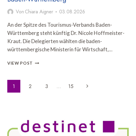
Von
Chiara Aigner
03.08.2026
An der Spitze des Tourismus-Verbands Baden-
Württemberg steht künftig Dr. Nicole Hoffmeister-
Kraut. Die Delegierten wählten die baden-
württembergische Ministerin für Wirtschaft,…
HOFFMEISTER-
VIEW POST
KRAUT
ÜBERNIMMT
PRÄSIDENTSCHAFT
Seitennavigation
Nächste
1
2
3
…
15
DES
TOURISMUS-
Seite
VERBANDS
BADEN-
WÜRTTEMBERG