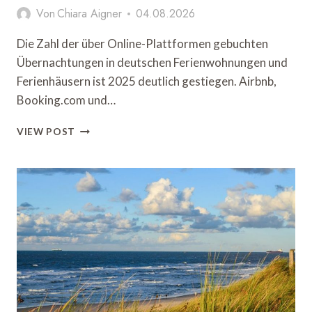
Von
Chiara Aigner
04.08.2026
Die Zahl der über Online-Plattformen gebuchten
Übernachtungen in deutschen Ferienwohnungen und
Ferienhäusern ist 2025 deutlich gestiegen. Airbnb,
Booking.com und…
DESTATIS:
VIEW POST
ONLINE-
BUCHUNGEN
FÜR
FERIENUNTERKÜNFTE
ÜBERTREFFEN
VOR-
CORONA-
NIVEAU
UM
MEHR
ALS
80