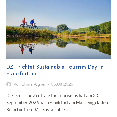
TOURISMUS
VERANSTALTEN
TRAVEL
CREATOR
SUMMIT
DZT richtet Sustainable Tourism Day in
Frankfurt aus
Von
Chiara Aigner
03.08.2026
Die Deutsche Zentrale für Tourismus hat am 23.
September 2026 nach Frankfurt am Main eingeladen.
Beim fünften DZT Sustainable…