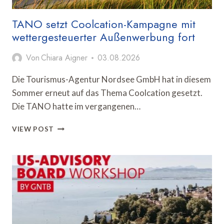
PROZENT
TANO setzt Coolcation-Kampagne mit
wettergesteuerter Außenwerbung fort
Von
Chiara Aigner
03.08.2026
Die Tourismus-Agentur Nordsee GmbH hat in diesem
Sommer erneut auf das Thema Coolcation gesetzt.
Die TANO hatte im vergangenen…
TANO
VIEW POST
SETZT
COOLCATION-
KAMPAGNE
MIT
WETTERGESTEUERTER
AUSSENWERBUNG F
ORT