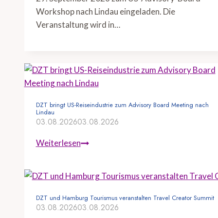
Workshop nach Lindau eingeladen. Die
Veranstaltung wird in…
DZT bringt US-Reiseindustrie zum Advisory Board Meeting nach
Lindau
03.08.2026
03.08.2026
D
Weiterlesen
Z
T
b
r
DZT und Hamburg Tourismus veranstalten Travel Creator Summit
03.08.2026
03.08.2026
i