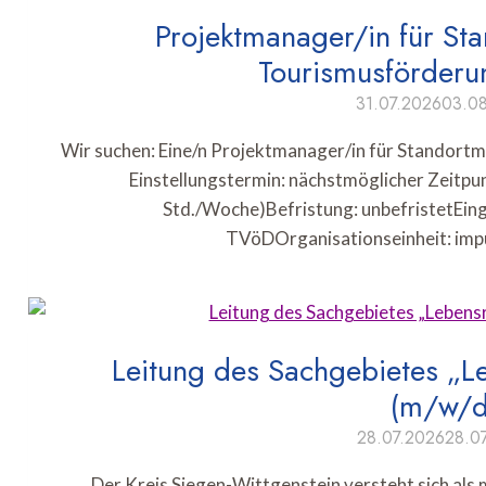
Projektmanager/in für St
Tourismusförder
31.07.2026
03.0
Wir suchen: Eine/n Projektmanager/in für Standort
Einstellungstermin: nächstmöglicher Zeitpun
Std./Woche)Befristung: unbefristetEin
TVöDOrganisationseinheit: imp
Leitung des Sachgebietes „L
(m/w/d
28.07.2026
28.0
Der Kreis Siegen-Wittgenstein versteht sich als 