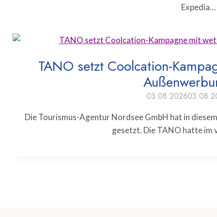
Expedia…
TANO setzt Coolcation-Kampagn
Außenwerbun
03.08.2026
03.08.2
Die Tourismus-Agentur Nordsee GmbH hat in diesem
gesetzt. Die TANO hatte im