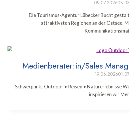
09.07.2026
03.0
Die Tourismus-Agentur Lübecker Bucht gestalte
attraktivsten Regionen an der Ostsee. Mi
Kommunikationsm
Medienberater:in/Sales Manage
19.06.2026
01.0
Schwerpunkt Outdoor • Reisen • Naturerlebnisse Wer 
inspirieren wir M