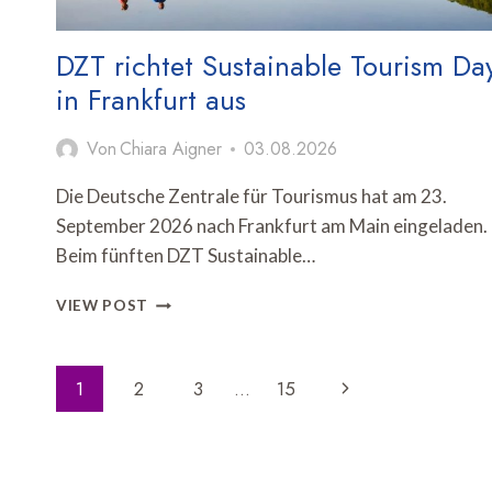
DZT richtet Sustainable Tourism Da
in Frankfurt aus
Von
Chiara Aigner
03.08.2026
Die Deutsche Zentrale für Tourismus hat am 23.
September 2026 nach Frankfurt am Main eingeladen.
Beim fünften DZT Sustainable…
DZT
VIEW POST
RICHTET
SUSTAINABLE
TOURISM
Seitennavigation
Nächste
1
2
3
…
15
DAY
IN
Seite
FRANKFURT
AUS