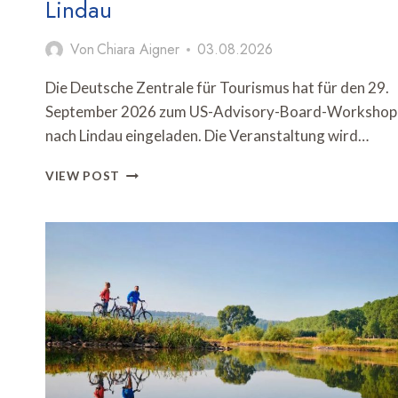
Lindau
Von
Chiara Aigner
03.08.2026
Die Deutsche Zentrale für Tourismus hat für den 29.
September 2026 zum US-Advisory-Board-Workshop
nach Lindau eingeladen. Die Veranstaltung wird…
DZT
VIEW POST
BRINGT
US-
REISEINDUSTRIE
ZUM
ADVISORY
BOARD
MEETING
NACH
LINDAU