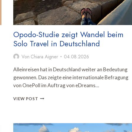
Opodo-Studie zeigt Wandel beim
Solo Travel in Deutschland
Von
Chiara Aigner
04.08.2026
Alleinreisen hat in Deutschland weiter an Bedeutung
gewonnen. Das zeigte eine internationale Befragung
von OnePoll im Auftrag von eDreams…
s
OPODO-
VIEW POST
STUDIE
ZEIGT
WANDEL
BEIM
SOLO