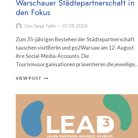
Warschauer Städtepartnerschaft in
den Fokus
Von
Tanja Faltin
07.08.2026
Zum 35-jährigen Bestehen der Städtepartnerschaft
tauschen visitBerlin und go2Warsaw am 12. August
ihre Social-Media-Accounts. Die
Tourismusorganisationen präsentieren die jeweilige
SOCIAL-
VIEW POST
MEDIA-
TAKEOVER
RÜCKT
BERLIN-
WARSCHAUER
STÄDTEPARTNERSCHAFT
IN
DEN
FOKUS