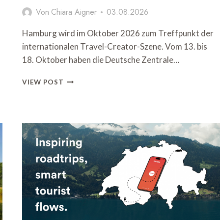
Von
Chiara Aigner
03.08.2026
Hamburg wird im Oktober 2026 zum Treffpunkt der
internationalen Travel-Creator-Szene. Vom 13. bis
18. Oktober haben die Deutsche Zentrale…
DZT
VIEW POST
UND
HAMBURG
TOURISMUS
VERANSTALTEN
TRAVEL
CREATOR
SUMMIT