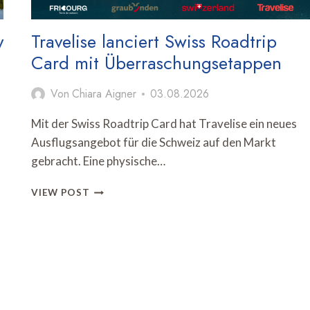
y
Travelise lanciert Swiss Roadtrip
Card mit Überraschungsetappen
Von
Chiara Aigner
03.08.2026
Mit der Swiss Roadtrip Card hat Travelise ein neues
Ausflugsangebot für die Schweiz auf den Markt
gebracht. Eine physische…
TRAVELISE
VIEW POST
LANCIERT
SWISS
ROADTRIP
CARD
MIT
ÜBERRASCHUNGSETAPPEN