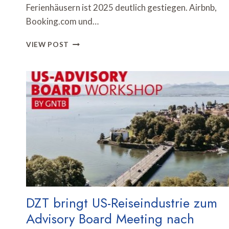
Ferienhäusern ist 2025 deutlich gestiegen. Airbnb,
Booking.com und…
DESTATIS:
VIEW POST
ONLINE-
BUCHUNGEN
FÜR
FERIENUNTERKÜNFTE
ÜBERTREFFEN
VOR-
CORONA-
NIVEAU
UM
MEHR
ALS
80
PROZENT
DZT bringt US-Reiseindustrie zum
Advisory Board Meeting nach