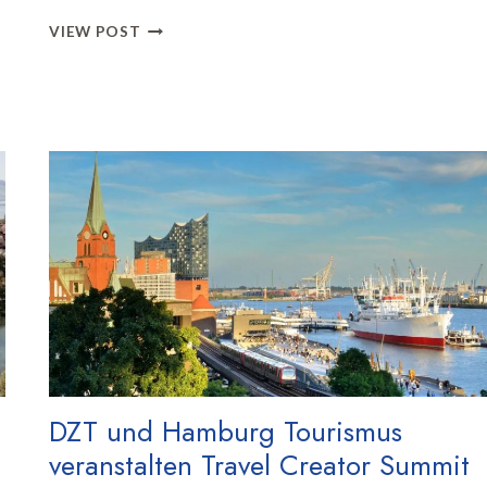
TANO
VIEW POST
SETZT
COOLCATION-
KAMPAGNE
MIT
WETTERGESTEUERTER
AUSSENWERBUNG F
ORT
DZT und Hamburg Tourismus
veranstalten Travel Creator Summit