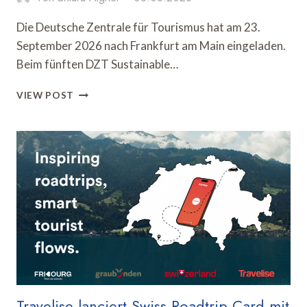
Die Deutsche Zentrale für Tourismus hat am 23.
September 2026 nach Frankfurt am Main eingeladen.
Beim fünften DZT Sustainable…
DZT
VIEW POST
RICHTET
SUSTAINABLE
TOURISM
DAY
IN
FRANKFURT
AUS
Travelise lanciert Swiss Roadtrip Card mit