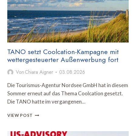
CORONA-
NIVEAU
UM
MEHR
ALS
80
PROZENT
TANO setzt Coolcation-Kampagne mit
wettergesteuerter Außenwerbung fort
Von
Chiara Aigner
03.08.2026
Die Tourismus-Agentur Nordsee GmbH hat in diesem
Sommer erneut auf das Thema Coolcation gesetzt.
Die TANO hatte im vergangenen…
TANO
VIEW POST
SETZT
COOLCATION-
KAMPAGNE