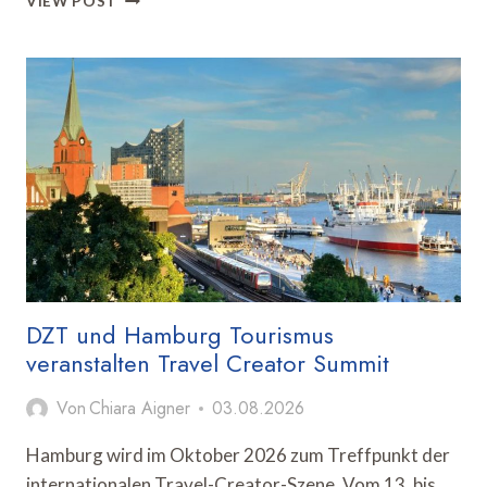
VIEW POST
BRINGT
US-
REISEINDUSTRIE
ZUM
ADVISORY
BOARD
MEETING
NACH
LINDAU
DZT und Hamburg Tourismus
veranstalten Travel Creator Summit
Von
Chiara Aigner
03.08.2026
Hamburg wird im Oktober 2026 zum Treffpunkt der
internationalen Travel-Creator-Szene. Vom 13. bis