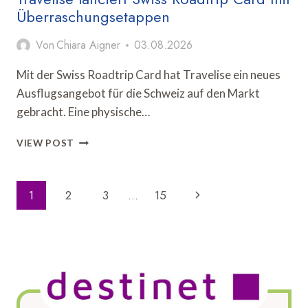
Überraschungsetappen
Von
Chiara Aigner
03.08.2026
Mit der Swiss Roadtrip Card hat Travelise ein neues
Ausflugsangebot für die Schweiz auf den Markt
gebracht. Eine physische…
TRAVELISE
VIEW POST
LANCIERT
SWISS
ROADTRIP
Seitennavigation
Nächste
1
2
3
…
15
CARD
MIT
Seite
ÜBERRASCHUNGSETAPPEN