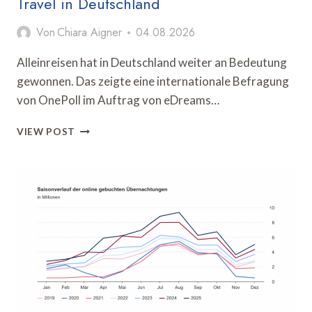
Travel in Deutschland
Von
Chiara Aigner
04.08.2026
Alleinreisen hat in Deutschland weiter an Bedeutung
gewonnen. Das zeigte eine internationale Befragung
von OnePoll im Auftrag von eDreams…
OPODO-
VIEW POST
STUDIE
ZEIGT
WANDEL
BEIM
SOLO
TRAVEL
IN
DEUTSCHLAND