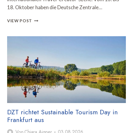
18. Oktober haben die Deutsche Zentrale…
DZT
VIEW POST
UND
HAMBURG
TOURISMUS
VERANSTALTEN
TRAVEL
CREATOR
SUMMIT
DZT richtet Sustainable Tourism Day in
Frankfurt aus
Von
Chiara Aigner
03.08.2026