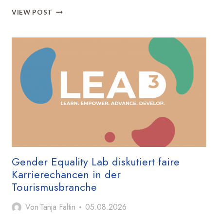
ADFC
VIEW POST
STARTET
FAHRRADKLIMA-
TEST
2026
Gender Equality Lab diskutiert faire
Karrierechancen in der
Tourismusbranche
Von
Tanja Faltin
05.08.2026