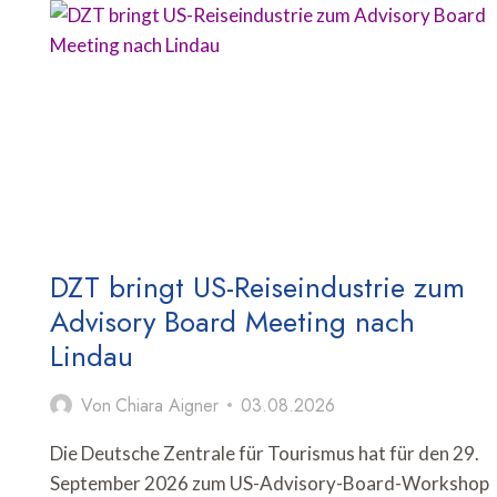
FÜR
FERIENUNTERKÜNFTE
ÜBERTREFFEN
VOR-
CORONA-
NIVEAU
UM
MEHR
ALS
80
PROZENT
DZT bringt US-Reiseindustrie zum
Advisory Board Meeting nach
Lindau
Von
Chiara Aigner
03.08.2026
m
Die Deutsche Zentrale für Tourismus hat für den 29.
September 2026 zum US-Advisory-Board-Workshop