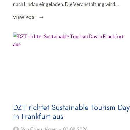
nach Lindau eingeladen. Die Veranstaltung wird…
DZT
VIEW POST
BRINGT
US-
REISEINDUSTRIE
ZUM
ADVISORY
BOARD
MEETING
NACH
LINDAU
DZT richtet Sustainable Tourism Day
in Frankfurt aus
Von
Chiara Aigner
03.08.2026