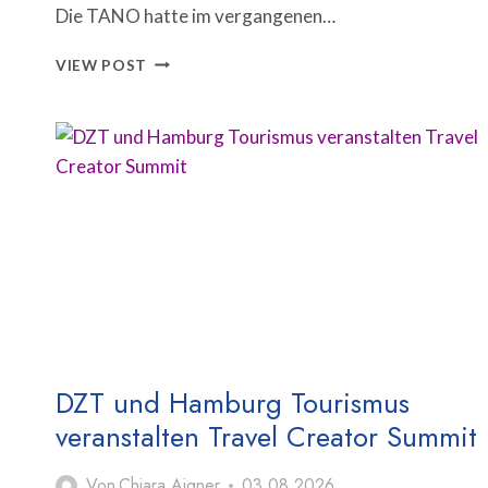
Die TANO hatte im vergangenen…
TANO
VIEW POST
SETZT
COOLCATION-
KAMPAGNE
MIT
WETTERGESTEUERTER
AUSSENWERBUNG F
ORT
DZT und Hamburg Tourismus
veranstalten Travel Creator Summit
Von
Chiara Aigner
03.08.2026