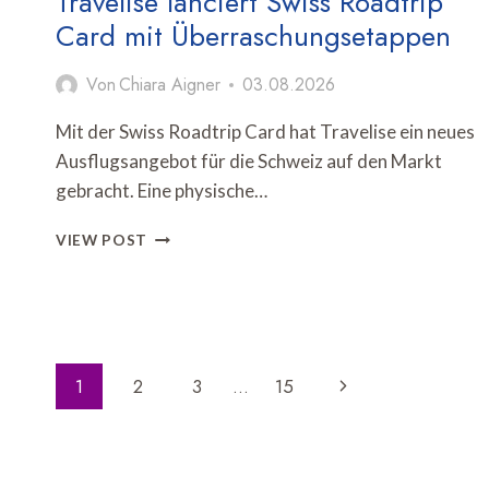
Travelise lanciert Swiss Roadtrip
Card mit Überraschungsetappen
Von
Chiara Aigner
03.08.2026
Mit der Swiss Roadtrip Card hat Travelise ein neues
Ausflugsangebot für die Schweiz auf den Markt
gebracht. Eine physische…
TRAVELISE
VIEW POST
LANCIERT
SWISS
ROADTRIP
CARD
MIT
Seitennavigation
ÜBERRASCHUNGSETAPPEN
Nächste
1
2
3
…
15
Seite