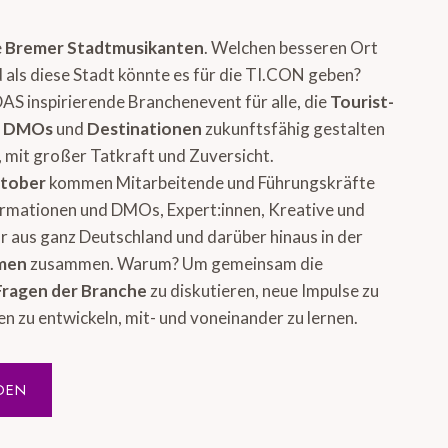
e
Bremer Stadtmusikanten
. Welchen besseren Ort
 als diese Stadt könnte es für die TI.CON geben?
DAS inspirierende Branchenevent für alle, die
Tourist-
, DMOs
und
Destinationen
zukunftsfähig gestalten
 mit großer Tatkraft und Zuversicht.
ktober
kommen Mitarbeitende und Führungskräfte
ormationen und DMOs, Expert:innen, Kreative und
 aus ganz Deutschland und darüber hinaus in der
emen
zusammen. Warum? Um gemeinsam die
Fragen der Branche
zu diskutieren, neue Impulse zu
en zu entwickeln, mit- und voneinander zu lernen.
DEN