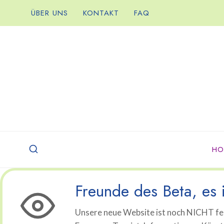
Zum
ÜBER UNS
KONTAKT
FAQ
Inhalt
springen
HO
Freunde des Beta, es i
Unsere neue Website ist noch NICHT fer