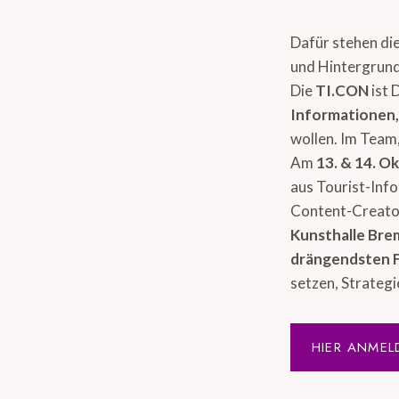
Dafür stehen di
und Hintergrund
Die
TI.CON
ist 
Informationen
wollen. Im Team,
Am
13. & 14. O
aus Tourist-Inf
Content-Creator
Kunsthalle Br
drängendsten 
setzen, Strategi
HIER ANMEL