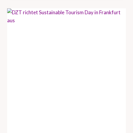
U
N
D
H
A
M
B
U
R
G
T
O
U
R
I
S
M
U
S
V
E