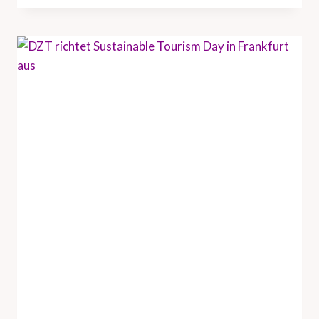
T
U
N
D
H
A
M
B
U
R
G
T
O
U
R
I
S
M
U
S
V