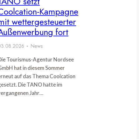
TANO setzt
Coolcation-Kampagne
mit wettergesteuerter
Außenwerbung fort
03.08.2026
News
Die Tourismus-Agentur Nordsee
GmbH hat in diesem Sommer
erneut auf das Thema Coolcation
gesetzt. Die TANO hatte im
vergangenen Jahr…