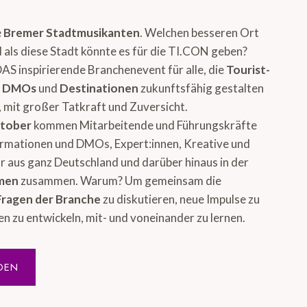
e
Bremer Stadtmusikanten
. Welchen besseren Ort
 als diese Stadt könnte es für die TI.CON geben?
DAS inspirierende Branchenevent für alle, die
Tourist-
, DMOs
und
Destinationen
zukunftsfähig gestalten
 mit großer Tatkraft und Zuversicht.
ktober
kommen Mitarbeitende und Führungskräfte
ormationen und DMOs, Expert:innen, Kreative und
 aus ganz Deutschland und darüber hinaus in der
emen
zusammen. Warum? Um gemeinsam die
Fragen der Branche
zu diskutieren, neue Impulse zu
en zu entwickeln, mit- und voneinander zu lernen.
DEN