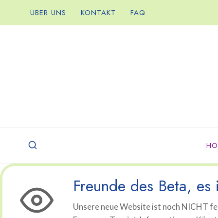
Zum
ÜBER UNS
KONTAKT
FAQ
Inhalt
springen
HO
Freunde des Beta, es i
Unsere neue Website ist noch NICHT fer