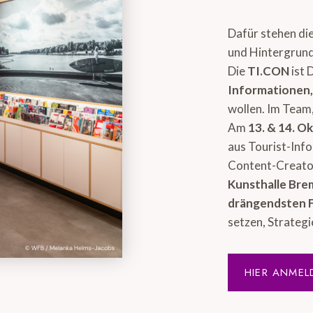
Dafür stehen di
und Hintergrund
Die
TI.CON
ist 
Informationen
wollen. Im Team,
Am
13. & 14. O
aus Tourist-Inf
Content-Creator
Kunsthalle Br
drängendsten 
setzen, Strategi
HIER ANMEL