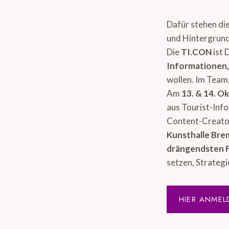
Dafür stehen di
und Hintergrund
Die
TI.CON
ist 
Informationen
wollen. Im Team,
Am
13. & 14. O
aus Tourist-Inf
Content-Creator
Kunsthalle Br
drängendsten 
setzen, Strategi
HIER ANMEL