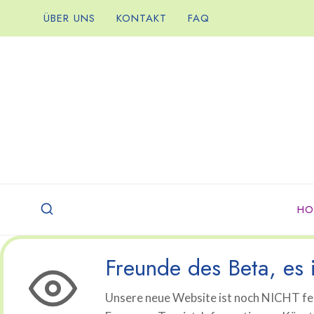
Zum
ÜBER UNS
KONTAKT
FAQ
Inhalt
springen
HO
Freunde des Beta, es i
Unsere neue Website ist noch NICHT fer