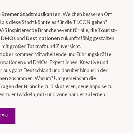
e
Bremer Stadtmusikanten
. Welchen besseren Ort
 als diese Stadt könnte es für die TI.CON geben?
DAS inspirierende Branchenevent für alle, die
Tourist-
, DMOs
und
Destinationen
zukunftsfähig gestalten
 mit großer Tatkraft und Zuversicht.
ktober
kommen Mitarbeitende und Führungskräfte
ormationen und DMOs, Expert:innen, Kreative und
 aus ganz Deutschland und darüber hinaus in der
emen
zusammen. Warum? Um gemeinsam die
Fragen der Branche
zu diskutieren, neue Impulse zu
en zu entwickeln, mit- und voneinander zu lernen.
DEN